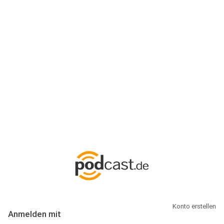
Anmeldung
Hallo Podcast-Hörer! Melde dich hier an. Dich erwarten 1 Million
abonnierbare Podcasts und alles, was Du rund um Podcasting
wissen musst.
Konto erstellen
Anmelden mit