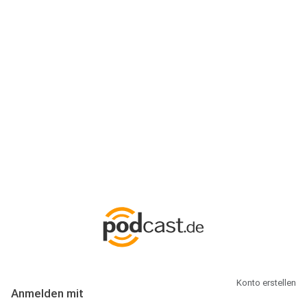
Anmeldung
Hallo Podcast-Hörer! Melde dich hier an. Dich erwarten 1 Million
abonnierbare Podcasts und alles, was Du rund um Podcasting
wissen musst.
Konto erstellen
Anmelden mit