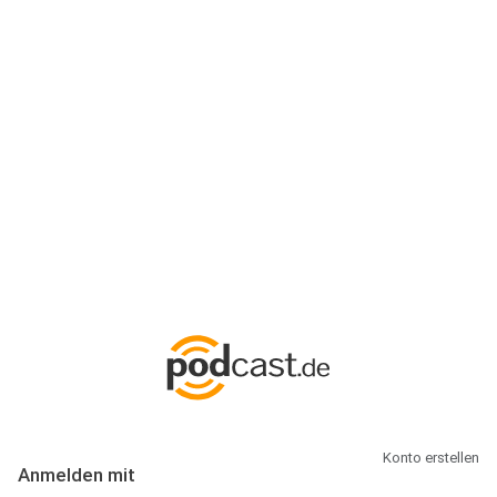
Anmeldung
Hallo Podcast-Hörer! Melde dich hier an. Dich erwarten 1 Million
abonnierbare Podcasts und alles, was Du rund um Podcasting
wissen musst.
Konto erstellen
Anmelden mit