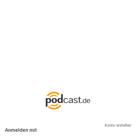
Anmeldung
Hallo Podcast-Hörer! Melde dich hier an. Dich erwarten 1 Million
abonnierbare Podcasts und alles, was Du rund um Podcasting
wissen musst.
Konto erstellen
Anmelden mit