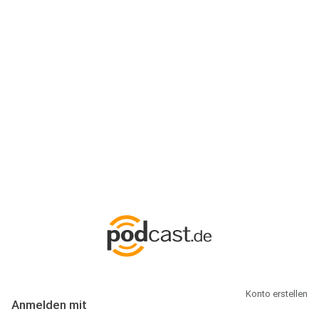
Anmeldung
Hallo Podcast-Hörer! Melde dich hier an. Dich erwarten 1 Million
abonnierbare Podcasts und alles, was Du rund um Podcasting
wissen musst.
Konto erstellen
Anmelden mit