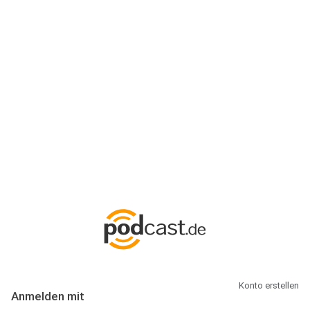
Anmeldung
Hallo Podcast-Hörer! Melde dich hier an. Dich erwarten 1 Million
abonnierbare Podcasts und alles, was Du rund um Podcasting
wissen musst.
Konto erstellen
Anmelden mit