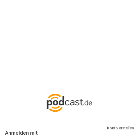
Anmeldung
Hallo Podcast-Hörer! Melde dich hier an. Dich erwarten 1 Million
abonnierbare Podcasts und alles, was Du rund um Podcasting
wissen musst.
Konto erstellen
Anmelden mit