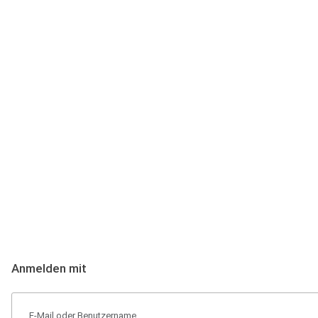
Anmeldung
Hallo Podcast-Hörer! Melde dich hier an. Dich erwarten 1 Million 
Anmelden mit