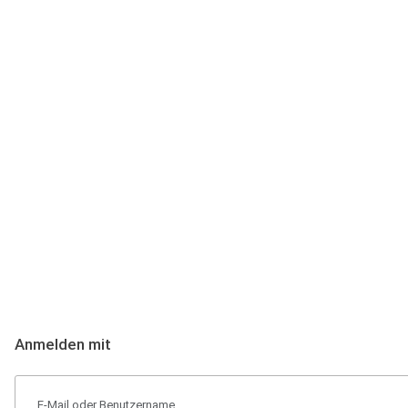
Anmeldung
Hallo Podcast-Hörer! Melde dich hier an. Dich erwarten 1 Million 
Anmelden mit