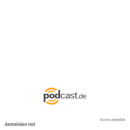
Anmeldung
Hallo Podcast-Hörer! Melde dich hier an. Dich erwarten 1 Million
abonnierbare Podcasts und alles, was Du rund um Podcasting
wissen musst.
Konto erstellen
Anmelden mit