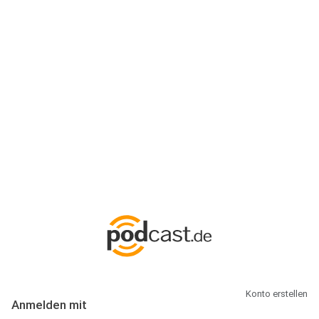
Anmeldung
Hallo Podcast-Hörer! Melde dich hier an. Dich erwarten 1 Million
abonnierbare Podcasts und alles, was Du rund um Podcasting
wissen musst.
Konto erstellen
Anmelden mit