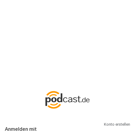
Anmeldung
Hallo Podcast-Hörer! Melde dich hier an. Dich erwarten 1 Million
abonnierbare Podcasts und alles, was Du rund um Podcasting
wissen musst.
Konto erstellen
Anmelden mit