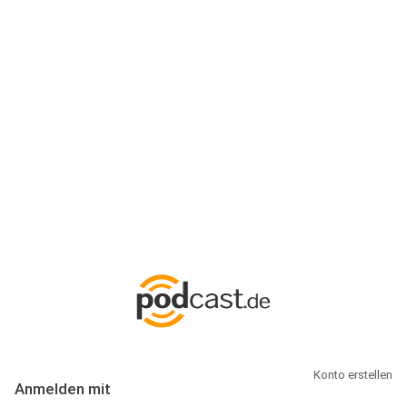
Anmeldung
Hallo Podcast-Hörer! Melde dich hier an. Dich erwarten 1 Million
abonnierbare Podcasts und alles, was Du rund um Podcasting
wissen musst.
Konto erstellen
Anmelden mit