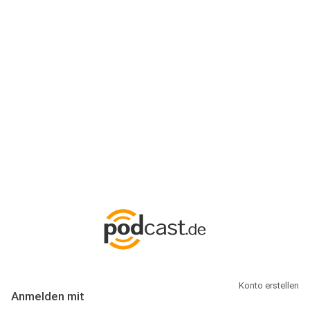
Anmeldung
Hallo Podcast-Hörer! Melde dich hier an. Dich erwarten 1 Million
abonnierbare Podcasts und alles, was Du rund um Podcasting
wissen musst.
Konto erstellen
Anmelden mit