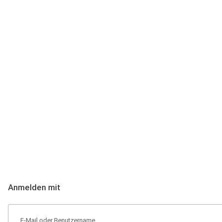
Anmeldung
Hallo Podcast-Hörer! Melde dich hier an. Dich erwarten 1 Million 
Anmelden mit