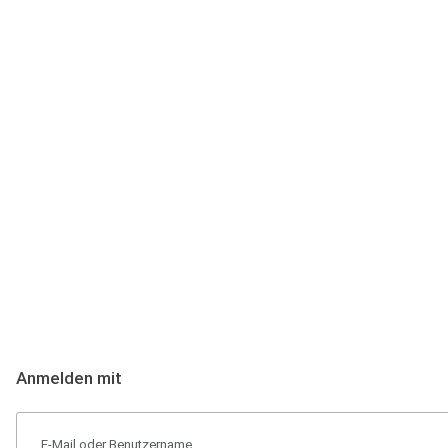
Anmeldung
Hallo Podcast-Hörer! Melde dich hier an. Dich erwarten 1 Million 
Anmelden mit