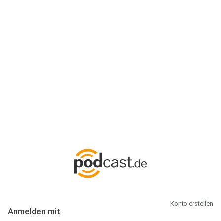
Anmeldung
Hallo Podcast-Hörer! Melde dich hier an. Dich erwarten 1 Million
abonnierbare Podcasts und alles, was Du rund um Podcasting
wissen musst.
Konto erstellen
Anmelden mit