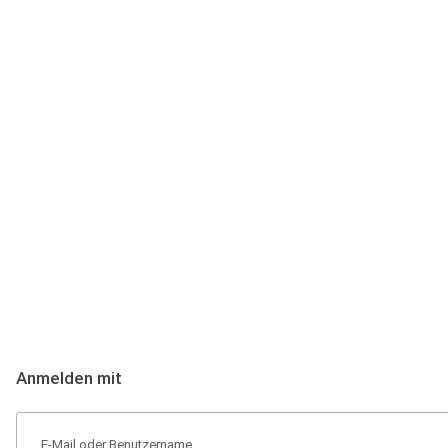
Anmeldung
Hallo Podcast-Hörer! Melde dich hier an. Dich erwarten 1 Million 
Anmelden mit