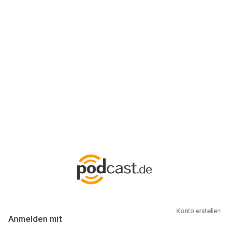
Anmeldung
Hallo Podcast-Hörer! Melde dich hier an. Dich erwarten 1 Million
abonnierbare Podcasts und alles, was Du rund um Podcasting
wissen musst.
Konto erstellen
Anmelden mit