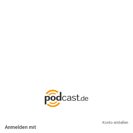
Anmeldung
Hallo Podcast-Hörer! Melde dich hier an. Dich erwarten 1 Million
abonnierbare Podcasts und alles, was Du rund um Podcasting
wissen musst.
Konto erstellen
Anmelden mit