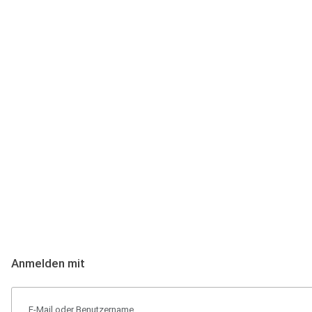
Anmeldung
Hallo Podcast-Hörer! Melde dich hier an. Dich erwarten 1 Million 
Anmelden mit