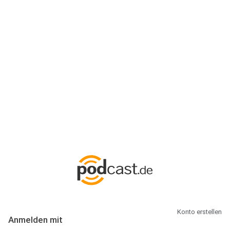
Anmeldung
Hallo Podcast-Hörer! Melde dich hier an. Dich erwarten 1 Million
abonnierbare Podcasts und alles, was Du rund um Podcasting
wissen musst.
Konto erstellen
Anmelden mit