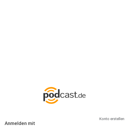
Anmeldung
Hallo Podcast-Hörer! Melde dich hier an. Dich erwarten 1 Million
abonnierbare Podcasts und alles, was Du rund um Podcasting
wissen musst.
Konto erstellen
Anmelden mit