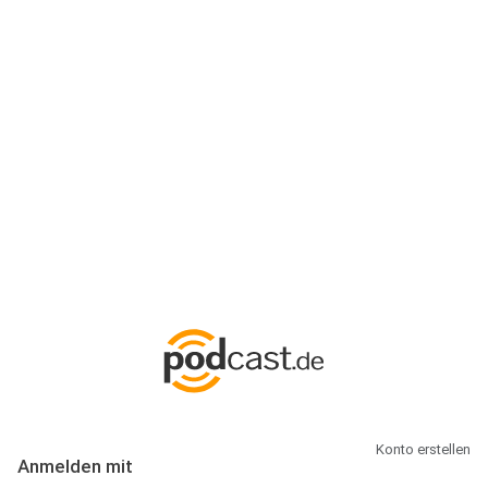
Anmeldung
Hallo Podcast-Hörer! Melde dich hier an. Dich erwarten 1 Million
abonnierbare Podcasts und alles, was Du rund um Podcasting
wissen musst.
Konto erstellen
Anmelden mit