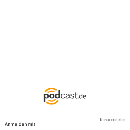
Anmeldung
Hallo Podcast-Hörer! Melde dich hier an. Dich erwarten 1 Million
abonnierbare Podcasts und alles, was Du rund um Podcasting
wissen musst.
Konto erstellen
Anmelden mit