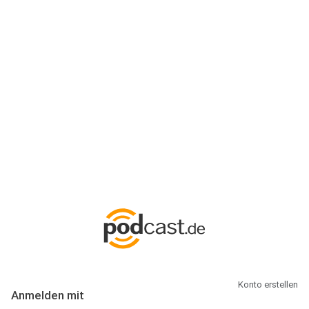
Anmeldung
Hallo Podcast-Hörer! Melde dich hier an. Dich erwarten 1 Million
abonnierbare Podcasts und alles, was Du rund um Podcasting
wissen musst.
Konto erstellen
Anmelden mit