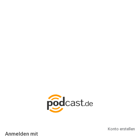
Anmeldung
Hallo Podcast-Hörer! Melde dich hier an. Dich erwarten 1 Million
abonnierbare Podcasts und alles, was Du rund um Podcasting
wissen musst.
Konto erstellen
Anmelden mit