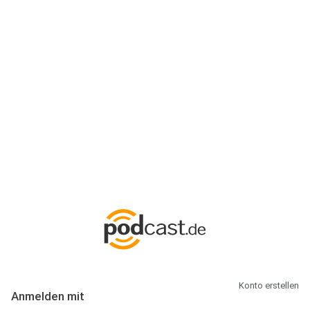
Anmeldung
Hallo Podcast-Hörer! Melde dich hier an. Dich erwarten 1 Million
abonnierbare Podcasts und alles, was Du rund um Podcasting
wissen musst.
Konto erstellen
Anmelden mit