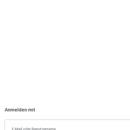
Anmeldung
Hallo Podcast-Hörer! Melde dich hier an. Dich erwarten 1 Million 
Anmelden mit