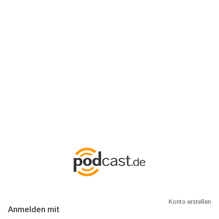
Anmeldung
Hallo Podcast-Hörer! Melde dich hier an. Dich erwarten 1 Million
abonnierbare Podcasts und alles, was Du rund um Podcasting
wissen musst.
Konto erstellen
Anmelden mit