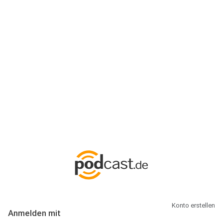
Anmeldung
Hallo Podcast-Hörer! Melde dich hier an. Dich erwarten 1 Million
abonnierbare Podcasts und alles, was Du rund um Podcasting
wissen musst.
Konto erstellen
Anmelden mit