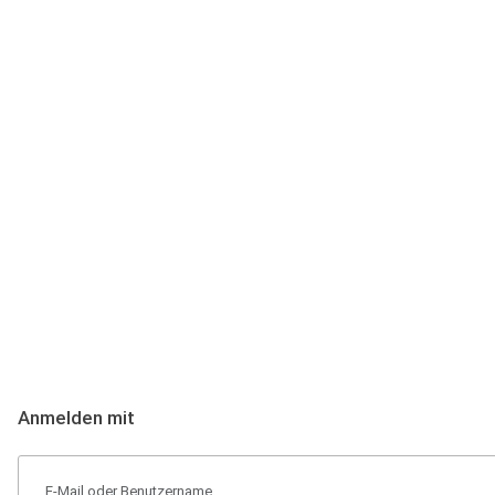
Anmeldung
Hallo Podcast-Hörer! Melde dich hier an. Dich erwarten 1 Million 
Anmelden mit