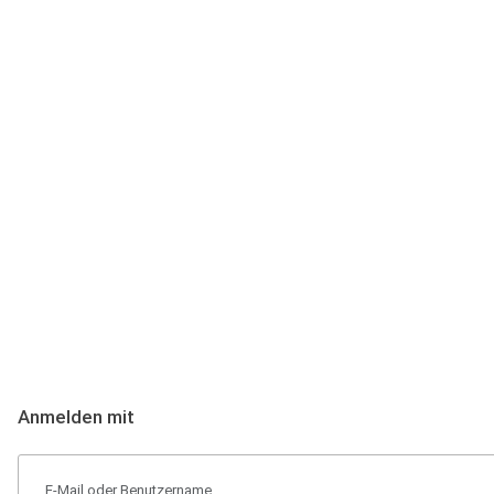
Anmeldung
Hallo Podcast-Hörer! Melde dich hier an. Dich erwarten 1 Million 
Anmelden mit