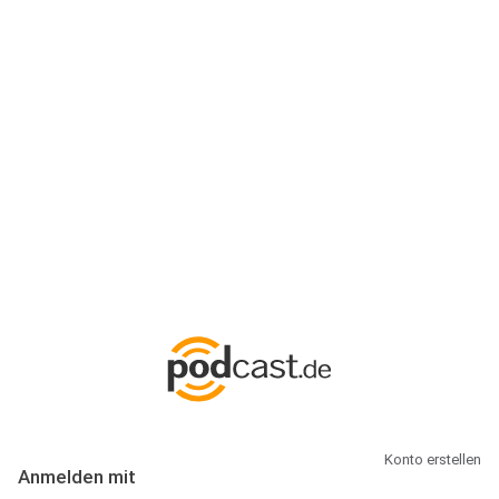
Anmeldung
Hallo Podcast-Hörer! Melde dich hier an. Dich erwarten 1 Million
abonnierbare Podcasts und alles, was Du rund um Podcasting
wissen musst.
Konto erstellen
Anmelden mit