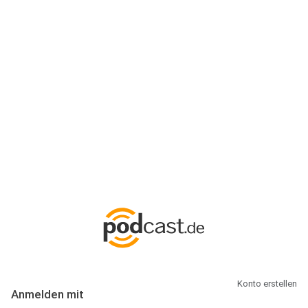
Anmeldung
Hallo Podcast-Hörer! Melde dich hier an. Dich erwarten 1 Million
abonnierbare Podcasts und alles, was Du rund um Podcasting
wissen musst.
Konto erstellen
Anmelden mit