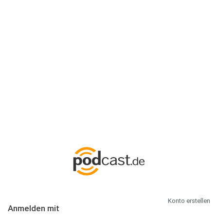
Anmeldung
Hallo Podcast-Hörer! Melde dich hier an. Dich erwarten 1 Million
abonnierbare Podcasts und alles, was Du rund um Podcasting
wissen musst.
Konto erstellen
Anmelden mit