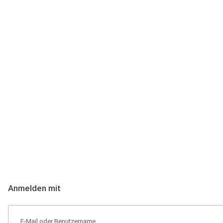
Anmeldung
Hallo Podcast-Hörer! Melde dich hier an. Dich erwarten 1 Million 
Anmelden mit