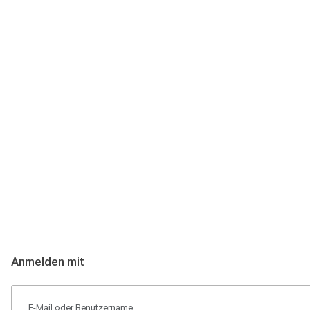
Anmeldung
Hallo Podcast-Hörer! Melde dich hier an. Dich erwarten 1 Million 
Anmelden mit