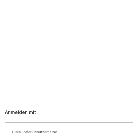
Anmeldung
Hallo Podcast-Hörer! Melde dich hier an. Dich erwarten 1 Million 
Anmelden mit