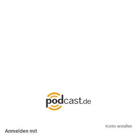
Anmeldung
Hallo Podcast-Hörer! Melde dich hier an. Dich erwarten 1 Million
abonnierbare Podcasts und alles, was Du rund um Podcasting
wissen musst.
Konto erstellen
Anmelden mit