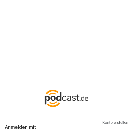
Anmeldung
Hallo Podcast-Hörer! Melde dich hier an. Dich erwarten 1 Million
abonnierbare Podcasts und alles, was Du rund um Podcasting
wissen musst.
Konto erstellen
Anmelden mit