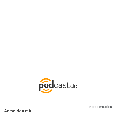
Anmeldung
Hallo Podcast-Hörer! Melde dich hier an. Dich erwarten 1 Million
abonnierbare Podcasts und alles, was Du rund um Podcasting
wissen musst.
Konto erstellen
Anmelden mit