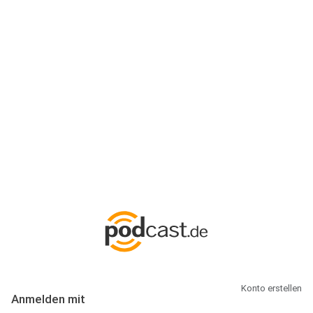
Anmeldung
Hallo Podcast-Hörer! Melde dich hier an. Dich erwarten 1 Million
abonnierbare Podcasts und alles, was Du rund um Podcasting
wissen musst.
Konto erstellen
Anmelden mit