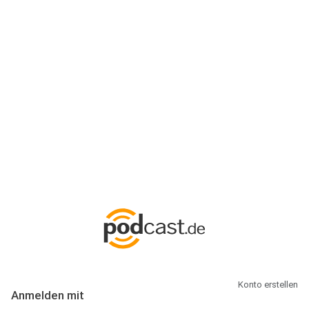
Anmeldung
Hallo Podcast-Hörer! Melde dich hier an. Dich erwarten 1 Million
abonnierbare Podcasts und alles, was Du rund um Podcasting
wissen musst.
Konto erstellen
Anmelden mit