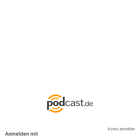
Anmeldung
Hallo Podcast-Hörer! Melde dich hier an. Dich erwarten 1 Million
abonnierbare Podcasts und alles, was Du rund um Podcasting
wissen musst.
Konto erstellen
Anmelden mit