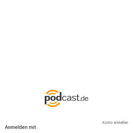
Anmeldung
Hallo Podcast-Hörer! Melde dich hier an. Dich erwarten 1 Million
abonnierbare Podcasts und alles, was Du rund um Podcasting
wissen musst.
Konto erstellen
Anmelden mit