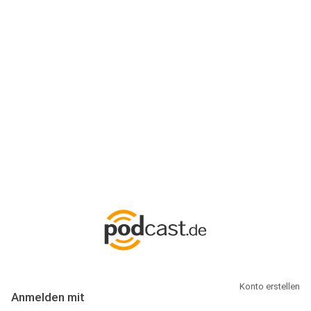
Anmeldung
Hallo Podcast-Hörer! Melde dich hier an. Dich erwarten 1 Million
abonnierbare Podcasts und alles, was Du rund um Podcasting
wissen musst.
Konto erstellen
Anmelden mit