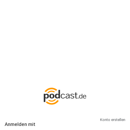
Anmeldung
Hallo Podcast-Hörer! Melde dich hier an. Dich erwarten 1 Million
abonnierbare Podcasts und alles, was Du rund um Podcasting
wissen musst.
Konto erstellen
Anmelden mit