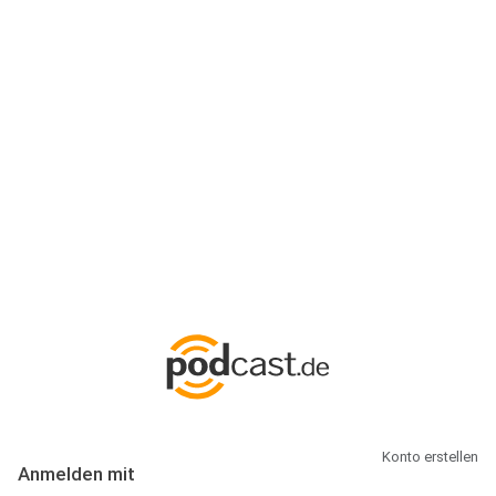
Anmeldung
Hallo Podcast-Hörer! Melde dich hier an. Dich erwarten 1 Million
abonnierbare Podcasts und alles, was Du rund um Podcasting
wissen musst.
Konto erstellen
Anmelden mit