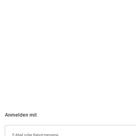
Anmeldung
Hallo Podcast-Hörer! Melde dich hier an. Dich erwarten 1 Million 
Anmelden mit